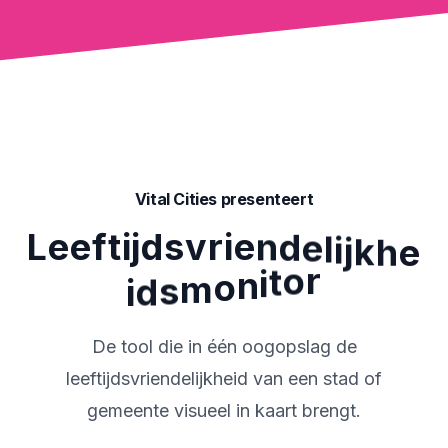
Vital Cities presenteert
L
e
e
f
t
i
j
d
s
v
r
i
e
n
d
e
l
i
j
k
h
e
r
o
t
i
n
o
m
s
i
d
De tool die in één oogopslag de
leeftijdsvriendelijkheid van een stad of
gemeente visueel in kaart brengt.